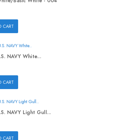
hite/Basic White - 004
O CART
.S. NAVY White...
O CART
.S. NAVY Light Gull...
O CART