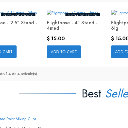
FUERA DE STOCK
FUERA DE STOCK
ose - 2.5" Stand -
Flightpose - 4" Stand -
Flightp
4med
6lg
Precio
Precio
0
$ 15.00
$ 15.0
O CART
ADD TO CART
ADD T
do 1-4 de 4 artículo(s)
Best
Selle