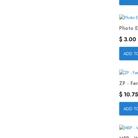
Photo E
Precio
$ 3.00
ADD T
ZP - Fer
Precio
$ 10.75
ADD T