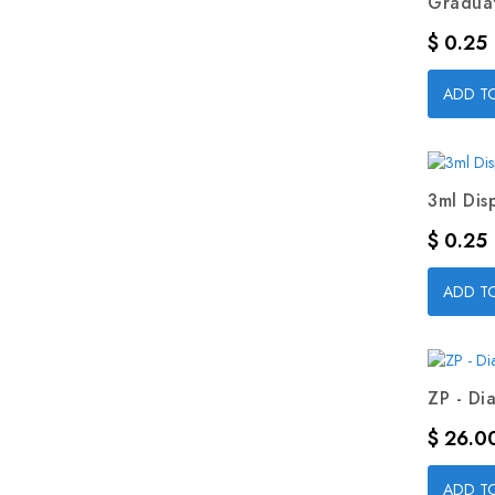
Graduat
Precio
$ 0.25
ADD T
3ml Dis
Precio
$ 0.25
ADD T
ZP - Dia
Precio
$ 26.0
ADD T