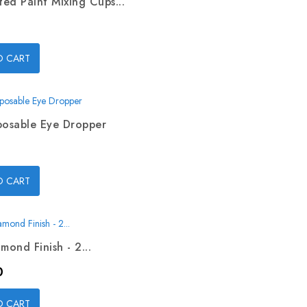
ed Paint Mixing Cups...
O CART
posable Eye Dropper
O CART
mond Finish - 2...
0
O CART