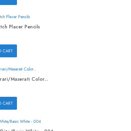
tch Placer Pencils
O CART
rari/Maserati Color...
O CART