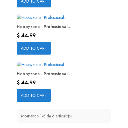
ADD TO CART
Hobbyzone - Professional...
Precio
$ 44.99
ADD TO CART
Hobbyzone - Professional...
Precio
$ 44.99
ADD TO CART
Mostrando 1-6 de 6 artículo(s)