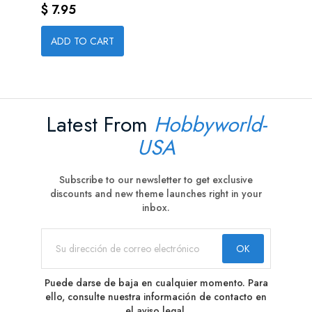
Precio
$ 7.95
ADD TO CART
Latest From
Hobbyworld-
USA
Subscribe to our newsletter to get exclusive
discounts and new theme launches right in your
inbox.
Puede darse de baja en cualquier momento. Para
ello, consulte nuestra información de contacto en
el aviso legal.