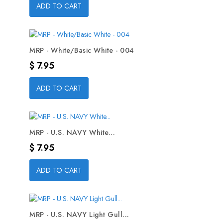
ADD TO CART
MRP - White/Basic White - 004
Precio
$ 7.95
ADD TO CART
MRP - U.S. NAVY White...
Precio
$ 7.95
ADD TO CART
MRP - U.S. NAVY Light Gull...