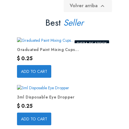
Volver arriba

Best
Seller
FUERA DE STOCK
Graduated Paint Mixing Cups...
Precio
$ 0.25
ADD TO CART
3ml Disposable Eye Dropper
Precio
$ 0.25
ADD TO CART