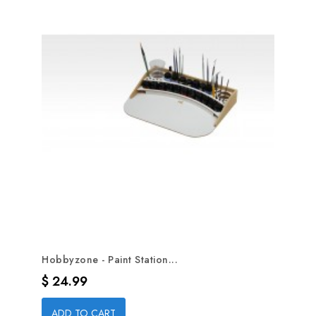
Hobbyzone - Paint Station...
Precio
$ 24.99
ADD TO CART