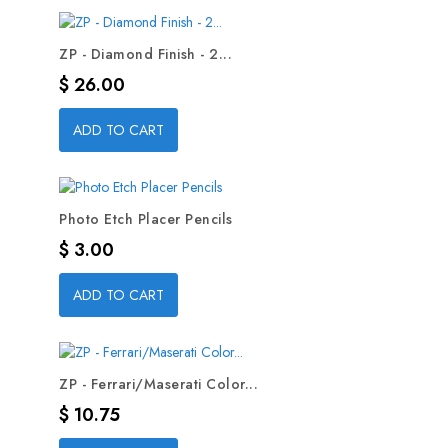
ZP - Diamond Finish - 2...
Precio
$ 26.00
ADD TO CART
Photo Etch Placer Pencils
Precio
$ 3.00
ADD TO CART
ZP - Ferrari/Maserati Color...
Precio
$ 10.75