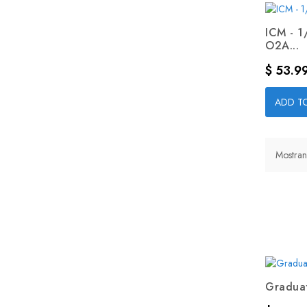
ICM - 1
O2A...
Precio
$ 53.9
ADD T
Mostran
Graduat