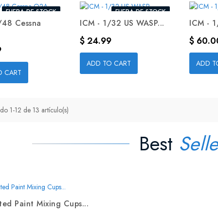
FUERA DE STOCK
FUERA DE STOCK
/48 Cessna
ICM - 1/32 US WASP...
ICM - 1
Precio
Precio
$ 24.99
$ 60.0
9
ADD TO CART
ADD T
O CART
do 1-12 de 13 artículo(s)
Best
Selle
ed Paint Mixing Cups...