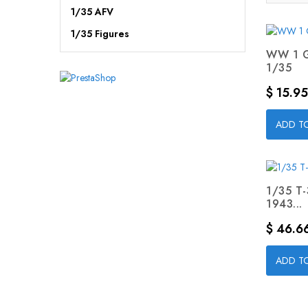
1/35 AFV
1/35 Figures
WW 1 G
1/35
Precio
$ 15.95
ADD T
1/35 T-
1943...
Precio
$ 46.6
ADD T