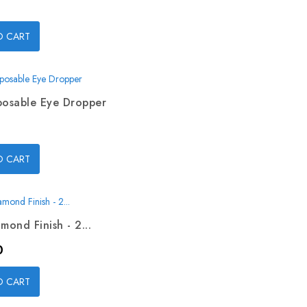
O CART
posable Eye Dropper
O CART
mond Finish - 2...
0
O CART