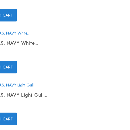
O CART
.S. NAVY White...
O CART
.S. NAVY Light Gull...
O CART