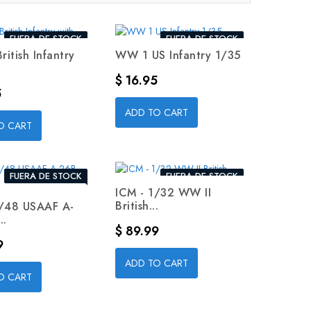
FUERA DE STOCK
FUERA DE STOCK
itish Infantry
WW 1 US Infantry 1/35
Precio
$ 16.95
5
ADD TO CART
O CART
FUERA DE STOCK
FUERA DE STOCK
ICM - 1/32 WW II
British...
1/48 USAAF A-
..
Precio
$ 89.99
9
ADD TO CART
O CART