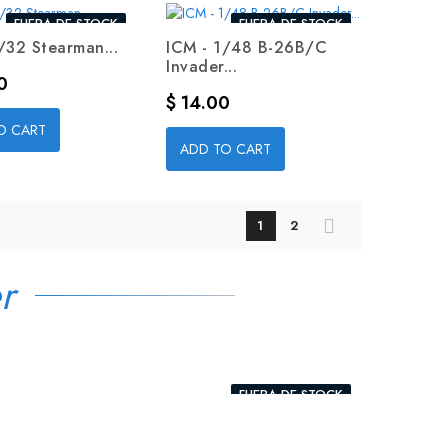
FUERA DE STOCK
FUERA DE STOCK
/32 Stearman...
ICM - 1/48 B-26B/C
Invader...
0
Precio
$ 14.00
O CART
ADD TO CART
1
2
r
FUERA DE STOCK