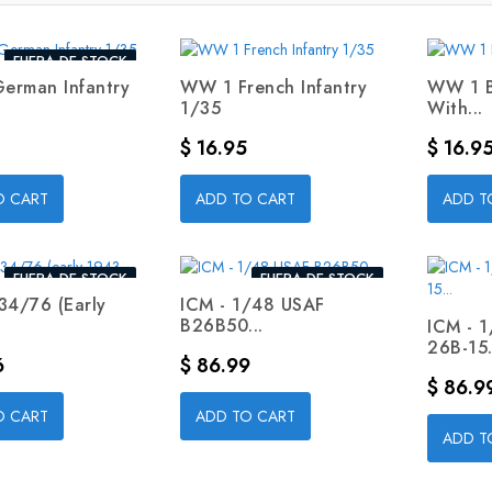
FUERA DE STOCK
erman Infantry
WW 1 French Infantry
WW 1 Br
1/35
With...
Precio
Precio
$ 16.95
$ 16.9
O CART
ADD TO CART
ADD T
FUERA DE STOCK
FUERA DE STOCK
34/76 (early
ICM - 1/48 USAF
B26B50...
ICM - 
26B-15.
Precio
6
$ 86.99
Precio
$ 86.9
O CART
ADD TO CART
ADD T