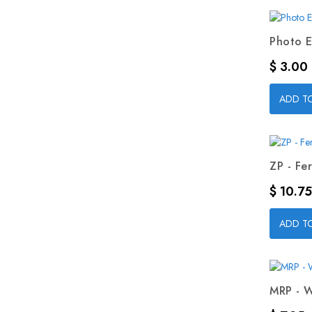
Photo E
Precio
$ 3.00
ADD T
ZP - Fer
Precio
$ 10.75
ADD T
MRP - W