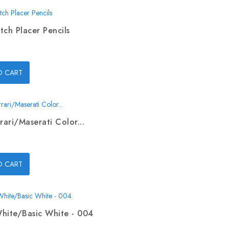
tch Placer Pencils
O CART
rari/Maserati Color...
O CART
hite/Basic White - 004