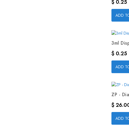
Precio
$ 0.25
ADD T
3ml Dis
Precio
$ 0.25
ADD T
ZP - Dia
Precio
$ 26.0
ADD T