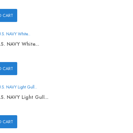
O CART
.S. NAVY White...
O CART
.S. NAVY Light Gull...
O CART