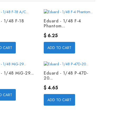
- 1/48 F-18
Eduard - 1/48 F-4
Phantom...
Precio
$ 6.25
O CART
ADD TO CART
- 1/48 MiG-29...
Eduard - 1/48 P-47D-
20...
Precio
$ 4.65
O CART
ADD TO CART