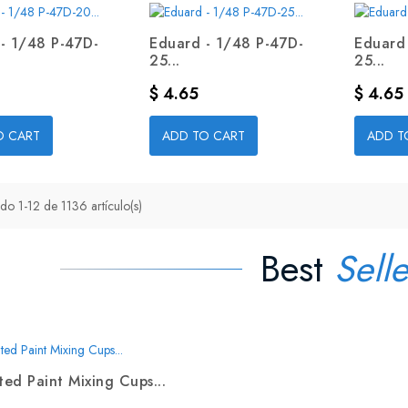
- 1/48 P-47D-
Eduard - 1/48 P-47D-
Eduard
25...
25...
Precio
Precio
$ 4.65
$ 4.65
O CART
ADD TO CART
ADD T
do 1-12 de 1136 artículo(s)
Best
Selle
ed Paint Mixing Cups...