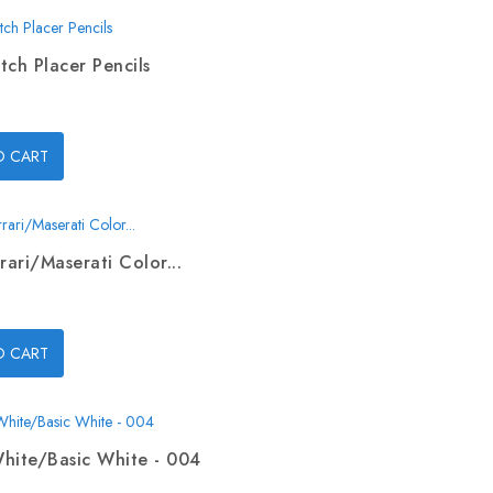
tch Placer Pencils
O CART
rari/Maserati Color...
O CART
hite/Basic White - 004