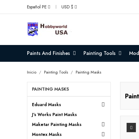
Español PE
USD $
Paints And Finishes
Painting Tools
Mode
Inicio
Painting Tools
Painting Masks
PAINTING MASKS
Pain
Eduard Masks

J's Works Paint Masks
Maketar Painting Masks

Montex Masks
