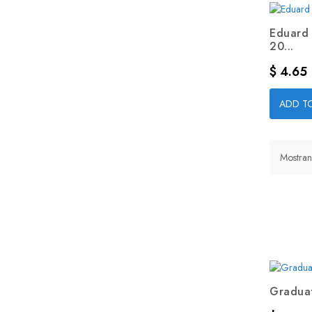
Eduard 
20...
Precio
$ 4.65
ADD T
Mostran
Graduat