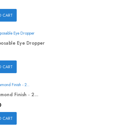
O CART
posable Eye Dropper
O CART
mond Finish - 2...
0
O CART