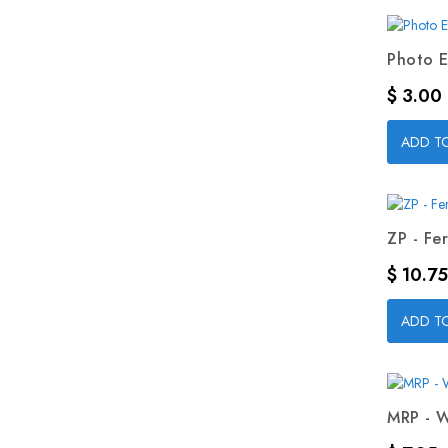
Photo E
Precio
$ 3.00
ADD T
ZP - Fer
Precio
$ 10.75
ADD T
MRP - W