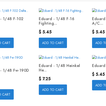
- 1/48 F-102
Eduard - 1/48 F-16
Eduard 
Fighting...
A/C...
Precio
Precio
$ 5.45
$ 5.45
O CART
ADD TO CART
ADD T
Eduard - 1/48 Heinkel
Eduard 
He...
 - 1/48 Fw-190D
Precio
$ 5.45
Precio
$ 7.25
ADD T
ADD TO CART
O CART