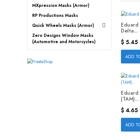
MXpression Masks (Armor)
RP Productions Masks
Eduard 
Quick Wheels Masks (Armor)

Delta...
Zero Designs Window Masks
Precio
$ 5.45
(Automotive and Motorcycles)
ADD T
Eduard
(TAM)...
Precio
$ 4.65
ADD T