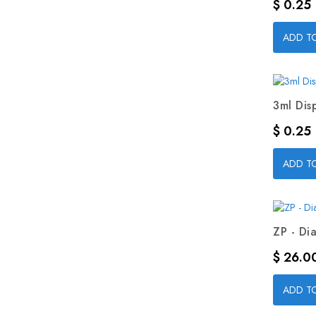
Precio
$ 0.25
ADD T
3ml Dis
Precio
$ 0.25
ADD T
ZP - Dia
Precio
$ 26.0
ADD T