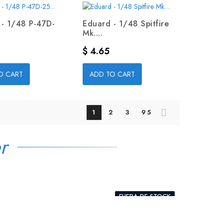
 - 1/48 P-47D-
Eduard - 1/48 Spitfire
Mk....
Precio
$ 4.65
O CART
ADD TO CART
1
2
3
95
r
FUERA DE STOCK