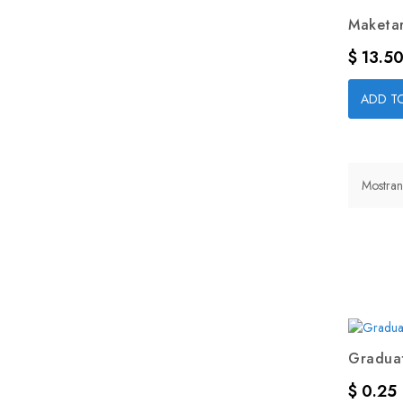
Maketar 
Precio
$ 13.5
ADD T
Mostran
Graduat
Precio
$ 0.25