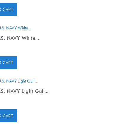
O CART
.S. NAVY White...
O CART
.S. NAVY Light Gull...
O CART