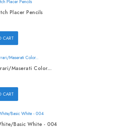
tch Placer Pencils
O CART
rari/Maserati Color...
O CART
hite/Basic White - 004