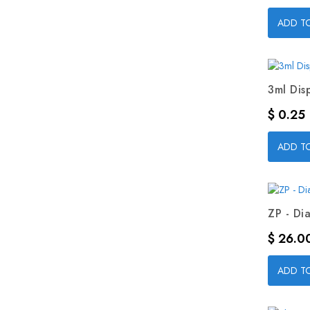
ADD T
3ml Dis
Precio
$ 0.25
ADD T
ZP - Dia
Precio
$ 26.0
ADD T