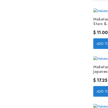
Maketar
Stars &.
Precio
$ 11.00
ADD T
Maketar
Japanese
Precio
$ 17.25
ADD T