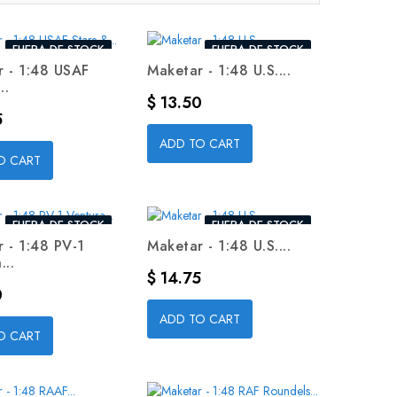
FUERA DE STOCK
FUERA DE STOCK
 - 1:48 USAF
Maketar - 1:48 U.S....
..
Precio
$ 13.50
5
ADD TO CART
O CART
FUERA DE STOCK
FUERA DE STOCK
 - 1:48 PV-1
Maketar - 1:48 U.S....
...
Precio
$ 14.75
0
ADD TO CART
O CART