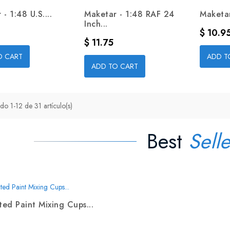
- 1:48 U.S....
Maketar - 1:48 RAF 24
Maketar
Inch...
Precio
0
$ 10.9
Precio
$ 11.75
O CART
ADD T
ADD TO CART
do 1-12 de 31 artículo(s)
Best
Selle
ed Paint Mixing Cups...