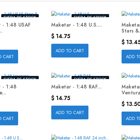
FUERA DE STOCK
FUERA DE STOCK
 - 1:48 USAF
Maketar - 1:48 U.S....
Maketar
..
Stars &.
Precio
$ 14.75
Precio
$ 13.4
ADD TO CART
O CART
ADD T
FUERA DE STOCK
FUERA DE STOCK
 - 1:48
Maketar - 1:48 RAF...
Maketar
...
Ventura
Precio
$ 14.75
Precio
$ 13.5
ADD TO CART
O CART
ADD T