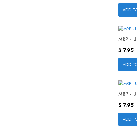
ADD T
MRP - U
Precio
$ 7.95
ADD T
MRP - U
Precio
$ 7.95
ADD T