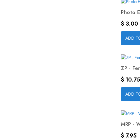
Photo E
Precio
$ 3.00
ADD T
ZP - Fer
Precio
$ 10.75
ADD T
MRP - W
Precio
$ 7.95