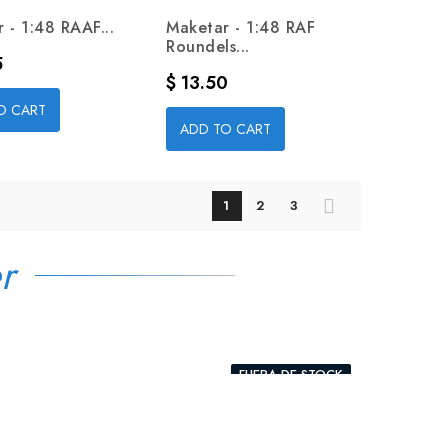
 - 1:48 RAAF...
Maketar - 1:48 RAF
Roundels...
5
Precio
$ 13.50
O CART
ADD TO CART
1
2
3
r
FUERA DE STOCK