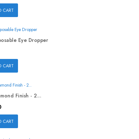
O CART
posable Eye Dropper
O CART
mond Finish - 2...
0
O CART