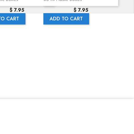
Precio
Precio
$ 7.95
$ 7.95
TO CART
ADD TO CART