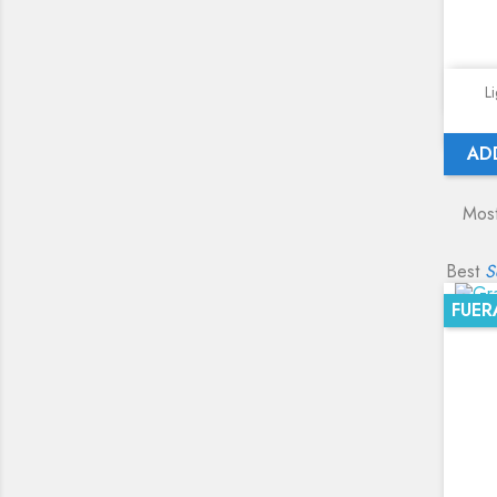
L
AD
Most
Best
S
FUER