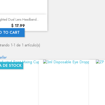
Quick view
ighted Dual Lens Headband...
Precio
$ 17.99
D TO CART
rando 1-1 de 1 artículo(s)
eller
A DE STOCK