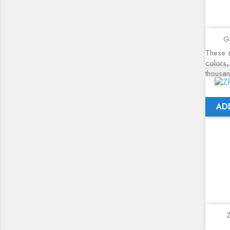
Gr
These a
colors,
thousa
AD
Z