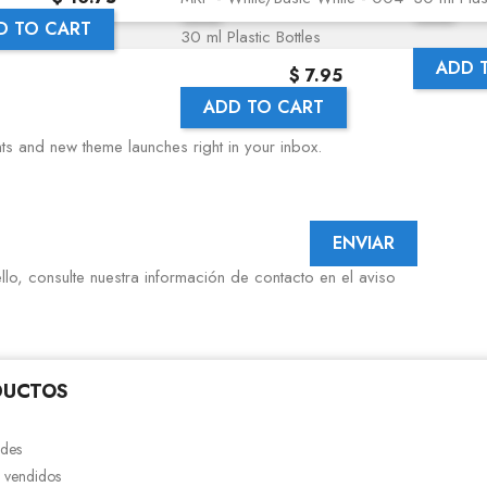
D TO CART
30 ml Plastic Bottles
ADD 
Precio
$ 7.95
ADD TO CART
nts and new theme launches right in your inbox.
o, consulte nuestra información de contacto en el aviso
DUCTOS
des
 vendidos