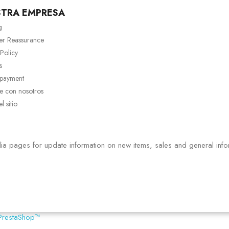
STRA EMPRESA
g
er Reassurance
 Policy
s
 payment
e con nosotros
 sitio
ia pages for update information on new items, sales and general info
PrestaShop™