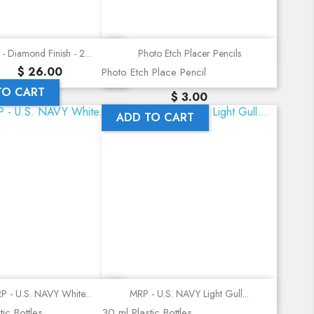
Quick view
Quick view
- Diamond Finish - 2...
Photo Etch Placer Pencils
Precio
$ 26.00
Photo Etch Place Pencil
TO CART
Precio
$ 3.00
ADD TO CART
Quick view
Quick view
P - U.S. NAVY White...
MRP - U.S. NAVY Light Gull...
ic Bottles
30 ml Plastic Bottles