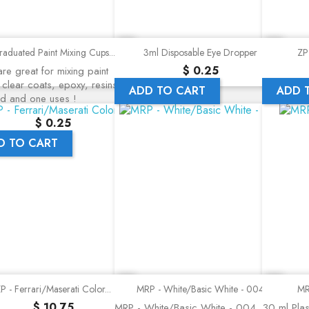
Quick view
Quick view
aduated Paint Mixing Cups...
3ml Disposable Eye Dropper
ZP 
Precio
$ 0.25
re great for mixing paint
 clear coats, epoxy, resins, a
ADD TO CART
ADD 
nd and one uses !
Precio
$ 0.25
D TO CART
Quick view
Quick view
P - Ferrari/Maserati Color...
MRP - White/Basic White - 004
MR
Precio
$ 10.75
MRP - White/Basic White - 004
30 ml Plast