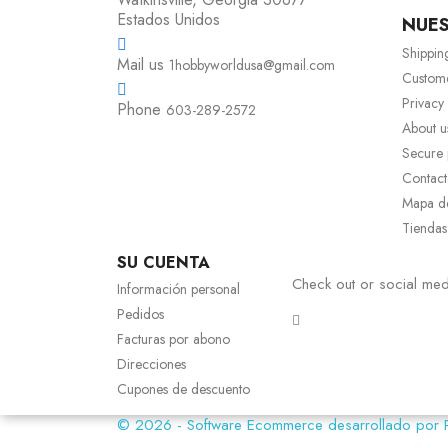
Estados Unidos
NUE
Shippin
Mail us
1hobbyworldusa@gmail.com
Custom
Privacy
Phone
603-289-2572
About u
Secure
Contact
Mapa del
Tiendas
SU CUENTA
Check out or social med
Información personal
Pedidos
Facturas por abono
Direcciones
Cupones de descuento
© 2026 - Software Ecommerce desarrollado por 