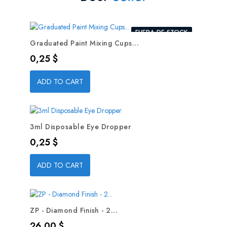
FUERA DE STOCK
Graduated Paint Mixing Cups...
Precio
0,25 $
ADD TO CART
3ml Disposable Eye Dropper
Precio
0,25 $
ADD TO CART
ZP - Diamond Finish - 2...
Precio
26,00 $