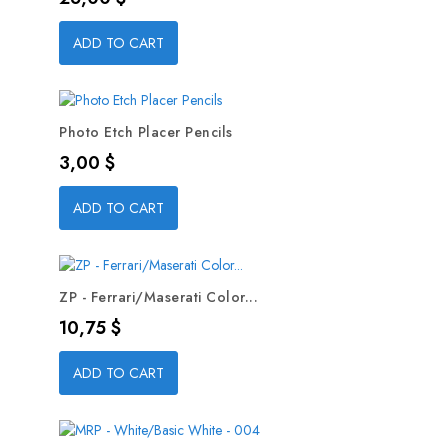
ADD TO CART
Photo Etch Placer Pencils
Precio
3,00 $
ADD TO CART
ZP - Ferrari/Maserati Color...
Precio
10,75 $
ADD TO CART