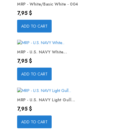
MRP - White/Basic White - 004
Precio
7,95 $
ADD TO CART
MRP - U.S. NAVY White...
Precio
7,95 $
ADD TO CART
MRP - U.S. NAVY Light Gull...
Precio
7,95 $
ADD TO CART