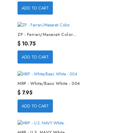
ADD TO CART
ZP - Ferrari/Maserati Color...
Precio
$ 10.75
ADD TO CART
MRP - White/Basic White - 004
Precio
$ 7.95
ADD TO CART
MRP - U.S. NAVY White...