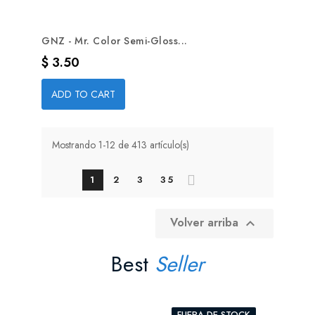
GNZ - Mr. Color Semi-Gloss...
Precio
$ 3.50
ADD TO CART
Mostrando 1-12 de 413 artículo(s)
1
2
3
35
Volver arriba

Best
Seller
FUERA DE STOCK