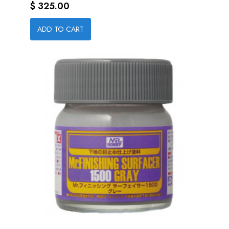
Precio
$ 325.00
ADD TO CART