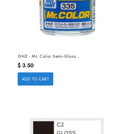
GNZ - Mr. Color Semi-Gloss...
Precio
$ 3.50
ADD TO CART