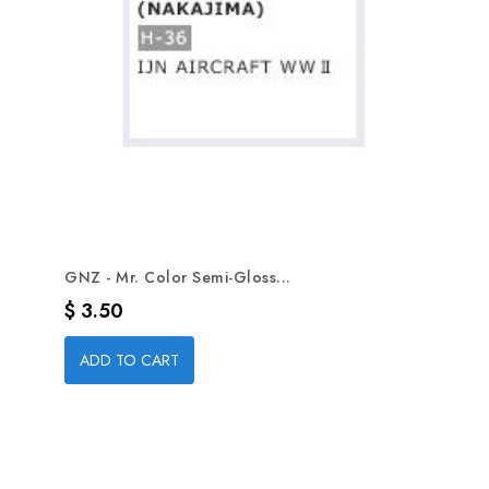
GNZ - Mr. Color Semi-Gloss...
Precio
$ 3.50
ADD TO CART