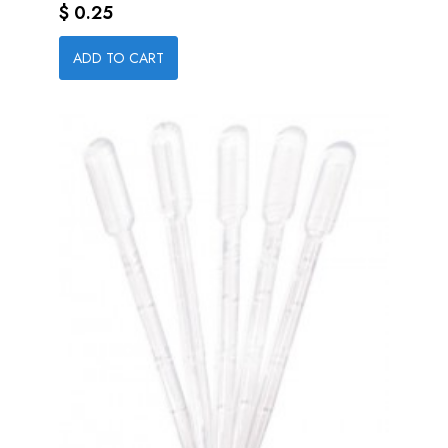
Precio
$ 0.25
ADD TO CART