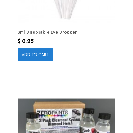
3ml Disposable Eye Dropper
Precio
$ 0.25
ADD TO CART