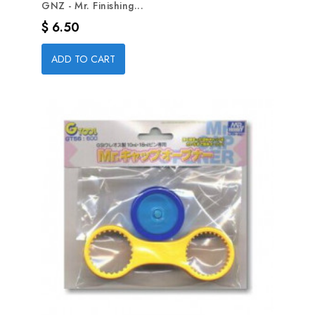
GNZ - Mr. Finishing...
Precio
$ 6.50
ADD TO CART