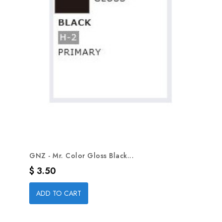
GNZ - Mr. Color Gloss Black...
Precio
$ 3.50
ADD TO CART