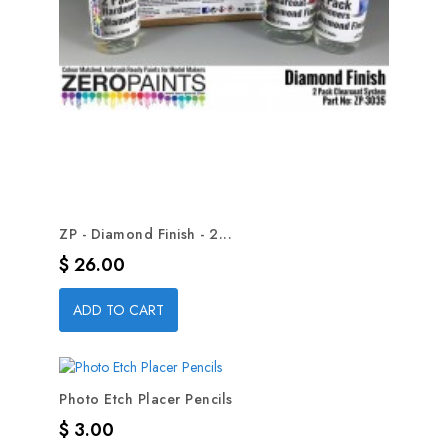
ZP - Diamond Finish - 2...
Precio
$ 26.00
ADD TO CART
Photo Etch Placer Pencils
Precio
$ 3.00