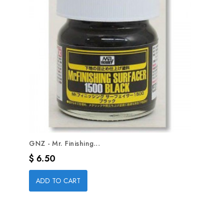
GNZ - Mr. Finishing...
Precio
$ 6.50
ADD TO CART