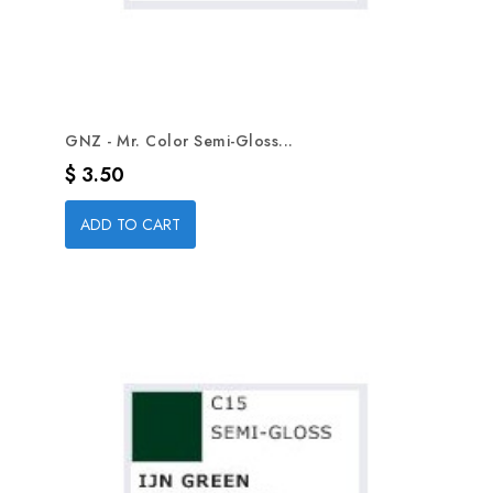
GNZ - Mr. Color Semi-Gloss...
Precio
$ 3.50
ADD TO CART