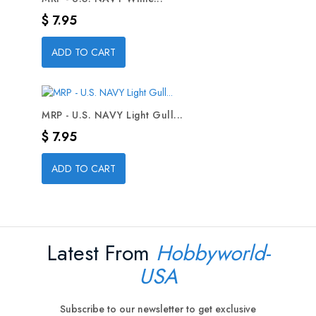
Precio
$ 7.95
ADD TO CART
MRP - U.S. NAVY Light Gull...
Precio
$ 7.95
ADD TO CART
Latest From
Hobbyworld-
USA
Subscribe to our newsletter to get exclusive