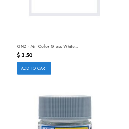
GNZ - Mr. Color Gloss White...
Precio
$ 3.50
ADD TO CART