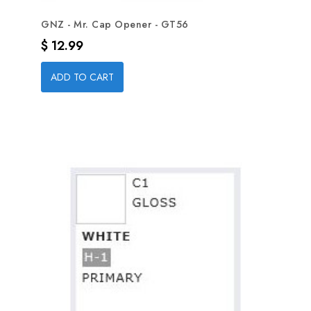
GNZ - Mr. Cap Opener - GT56
Precio
$ 12.99
ADD TO CART