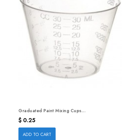
Graduated Paint Mixing Cups...
Precio
$ 0.25
ADD TO CART