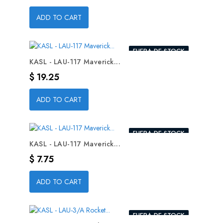
ADD TO CART
FUERA DE STOCK
KASL - LAU-117 Maverick...
Precio
$ 19.25
ADD TO CART
FUERA DE STOCK
KASL - LAU-117 Maverick...
Precio
$ 7.75
ADD TO CART
FUERA DE STOCK