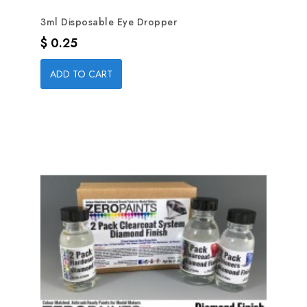
3ml Disposable Eye Dropper
Precio
$ 0.25
ADD TO CART