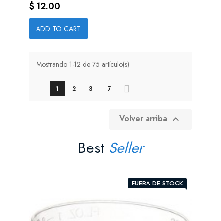
Precio
$ 12.00
ADD TO CART
Mostrando 1-12 de 75 artículo(s)
1
2
3
7
Volver arriba

Best
Seller
FUERA DE STOCK