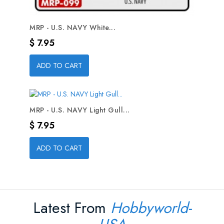
MRP - U.S. NAVY White...
Precio
$ 7.95
ADD TO CART
MRP - U.S. NAVY Light Gull...
Precio
$ 7.95
ADD TO CART
Latest From
Hobbyworld-