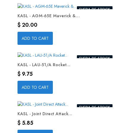
FUERA DE STOCK
KASL - AGM-65E Maverick &...
Precio
$ 20.00
ADD TO CART
FUERA DE STOCK
KASL - LAU-51/A Rocket...
Precio
$ 9.75
ADD TO CART
FUERA DE STOCK
KASL - Joint Direct Attack...
Precio
$ 5.85