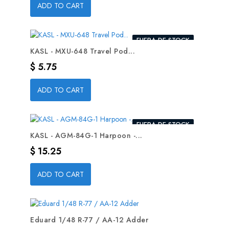
ADD TO CART
FUERA DE STOCK
KASL - MXU-648 Travel Pod...
Precio
$ 5.75
ADD TO CART
FUERA DE STOCK
KASL - AGM-84G-1 Harpoon -...
Precio
$ 15.25
ADD TO CART
Eduard 1/48 R-77 / AA-12 Adder