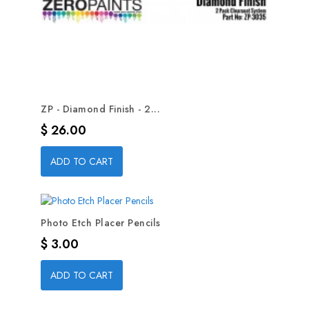
ZP - Diamond Finish - 2...
Precio
$ 26.00
ADD TO CART
Photo Etch Placer Pencils
Precio
$ 3.00
ADD TO CART