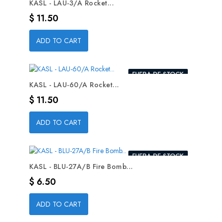
KASL - LAU-3/A Rocket...
Precio
$ 11.50
ADD TO CART
FUERA DE STOCK
KASL - LAU-60/A Rocket...
Precio
$ 11.50
ADD TO CART
FUERA DE STOCK
KASL - BLU-27A/B Fire Bomb...
Precio
$ 6.50
ADD TO CART