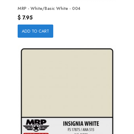
MRP - White/Basic White - 004
Precio
$ 7.95
ADD TO CART