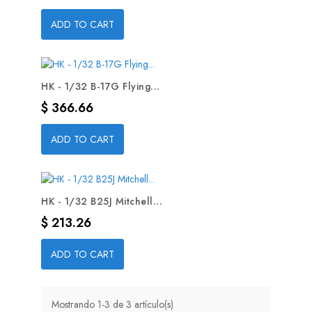
ADD TO CART
HK - 1/32 B-17G Flying...
Precio
$ 366.66
ADD TO CART
HK - 1/32 B25J Mitchell...
Precio
$ 213.26
ADD TO CART
Mostrando 1-3 de 3 artículo(s)