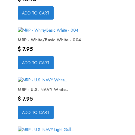
ADD TO CART
MRP - White/Basic White - 004
Precio
$ 7.95
ADD TO CART
MRP - U.S. NAVY White...
Precio
$ 7.95
ADD TO CART