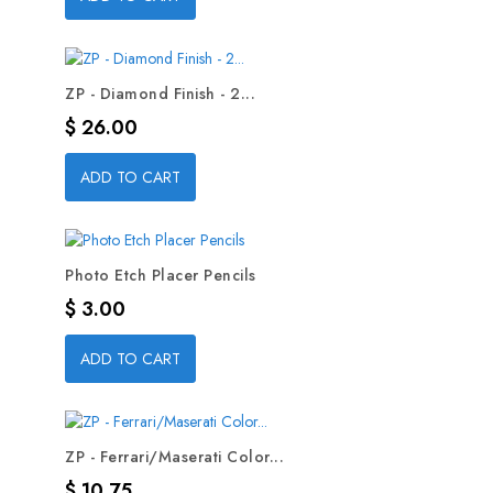
ZP - Diamond Finish - 2...
Precio
$ 26.00
ADD TO CART
Photo Etch Placer Pencils
Precio
$ 3.00
ADD TO CART
ZP - Ferrari/Maserati Color...
Precio
$ 10.75