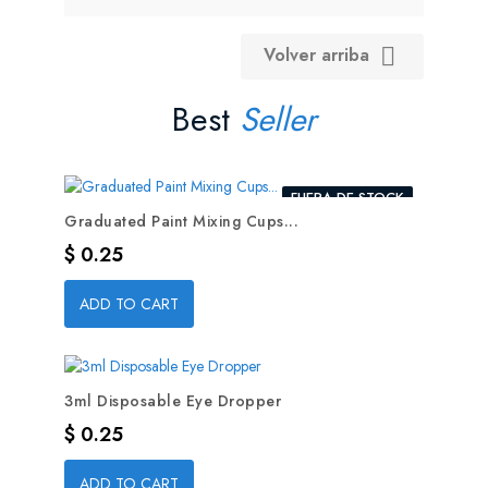
Volver arriba

Best
Seller
FUERA DE STOCK
Graduated Paint Mixing Cups...
Precio
$ 0.25
ADD TO CART
3ml Disposable Eye Dropper
Precio
$ 0.25
ADD TO CART